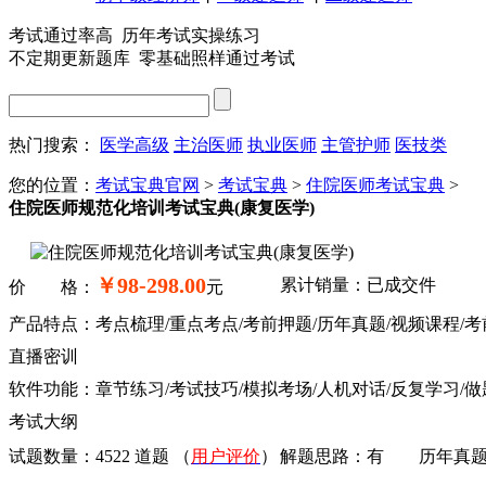
考试通过率高 历年考试实操练习
不定期更新题库 零基础照样通过考试
热门搜索：
医学高级
主治医师
执业医师
主管护师
医技类
您的位置：
考试宝典官网
>
考试宝典
>
住院医师考试宝典
>
住院医师规范化培训考试宝典(康复医学)
￥98-298.00
累计销量：已成交
件
价 格：
元
产品特点：考点梳理/重点考点/考前押题/历年真题/视频课程/考
直播密训
软件功能：章节练习/考试技巧/模拟考场/人机对话/反复学习/做
考试大纲
试题数量：
4522 道题
（
用户评价
）
解题思路：
有
历年真题