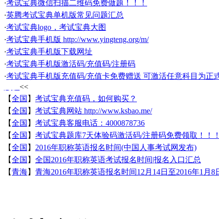
·
考试宝典微信扫描二维码免费做题！！！
·
英腾考试宝典单机版常见问题汇总
·
考试宝典logo，考试宝典大图
·
考试宝典手机版 http://www.yingteng.org/m/
·
考试宝典手机版下载网址
·
考试宝典手机版激活码/充值码/注册码
·
考试宝典手机版充值码/充值卡免费赠送 可激活任意科目为正
更多
<<
【
全国
】
考试宝典充值码，如何购买？
【
全国
】
考试宝典网站 http://www.ksbao.me/
【
全国
】
考试宝典客服电话：4000878736
【
全国
】
考试宝典题库7天体验码激活码/注册码免费领取！！
【
全国
】
2016年职称英语报名时间(中国人事考试网发布)
【
全国
】
全国2016年职称英语考试报名时间|报名入口汇总
【
青海
】
青海2016年职称英语报名时间12月14日至2016年1月8