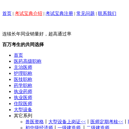
首页
|
考试宝典介绍
|
考试宝典注册
|
常见问题
|
联系我们
连续长年同业销量好，超高通过率
百万考生的共同选择
首页
医药高级职称
主治医师
护理职称
医技职称
药学职称
执业药师
执业医师
住院医师
大型设备
其它系列
兽医资格
丨
大型设备上岗证<<
丨
医师定期考核<<
丨
初中级经济师
丨
一级建造师
丨
二级建造师