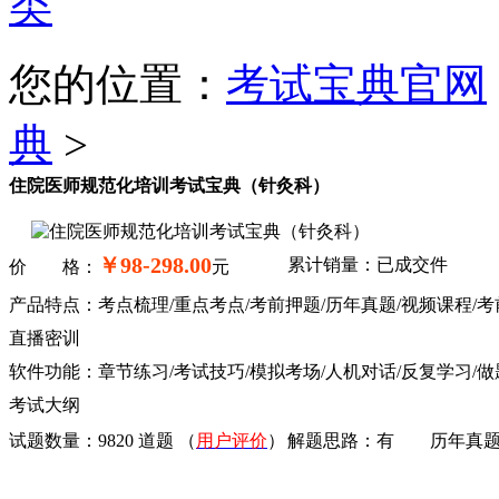
类
您的位置：
考试宝典官网
典
>
住院医师规范化培训考试宝典（针灸科）
￥98-298.00
累计销量：已成交
件
价 格：
元
产品特点：考点梳理/重点考点/考前押题/历年真题/视频课程/考
直播密训
软件功能：章节练习/考试技巧/模拟考场/人机对话/反复学习/做
考试大纲
试题数量：
9820 道题
（
用户评价
）
解题思路：
有
历年真题