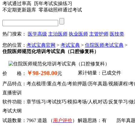
考试通过率高 历年考试实操练习
不定期更新题库 零基础照样通过考试
热门搜索：
医学高级
主治医师
执业医师
主管护师
医技类
您的位置：
考试宝典官网
>
考试宝典
>
住院医师考试宝典
>
住院医师规范化培训考试宝典（口腔修复科）
￥98-298.00
累计销量：已成交
件
价 格：
元
产品特点：考点梳理/重点考点/考前押题/历年真题/视频课程/考
直播密训
软件功能：章节练习/考试技巧/模拟考场/人机对话/反复学习/做
考试大纲
试题数量：
7967 道题
（
用户评价
）
解题思路：
有
历年真题