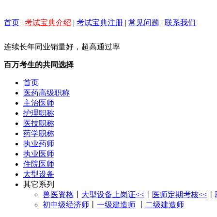
首页
|
考试宝典介绍
|
考试宝典注册
|
常见问题
|
联系我们
连续长年同业销量好，超高通过率
百万考生的共同选择
首页
医药高级职称
主治医师
护理职称
医技职称
药学职称
执业药师
执业医师
住院医师
大型设备
其它系列
兽医资格
丨
大型设备上岗证<<
丨
医师定期考核<<
丨
初中级经济师
丨
一级建造师
丨
二级建造师