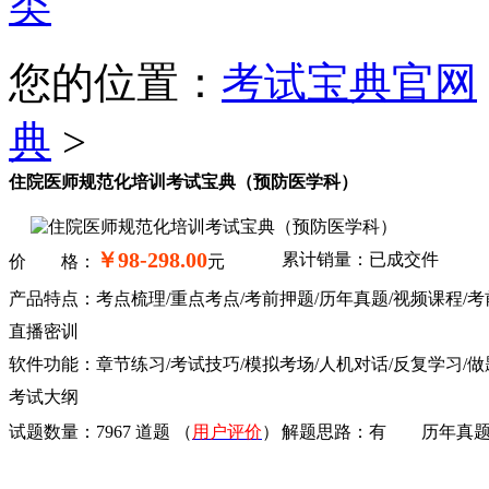
类
您的位置：
考试宝典官网
典
>
住院医师规范化培训考试宝典（预防医学科）
￥98-298.00
累计销量：已成交
件
价 格：
元
产品特点：考点梳理/重点考点/考前押题/历年真题/视频课程/考
直播密训
软件功能：章节练习/考试技巧/模拟考场/人机对话/反复学习/做
考试大纲
试题数量：
7967 道题
（
用户评价
）
解题思路：
有
历年真题