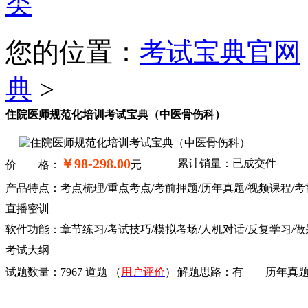
类
您的位置：
考试宝典官网
典
>
住院医师规范化培训考试宝典（中医骨伤科）
￥98-298.00
累计销量：已成交
件
价 格：
元
产品特点：考点梳理/重点考点/考前押题/历年真题/视频课程/考
直播密训
软件功能：章节练习/考试技巧/模拟考场/人机对话/反复学习/做
考试大纲
试题数量：
7967 道题
（
用户评价
）
解题思路：
有
历年真题