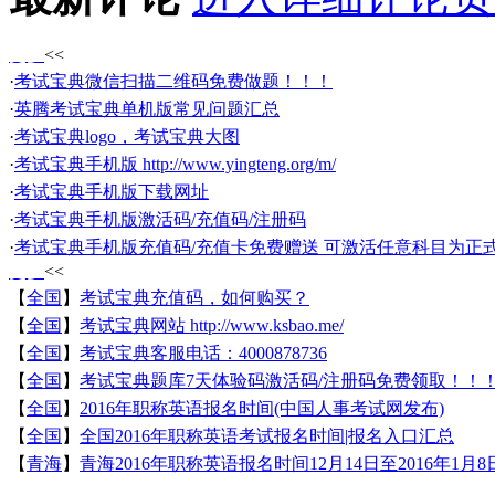
更多
<<
·
考试宝典微信扫描二维码免费做题！！！
·
英腾考试宝典单机版常见问题汇总
·
考试宝典logo，考试宝典大图
·
考试宝典手机版 http://www.yingteng.org/m/
·
考试宝典手机版下载网址
·
考试宝典手机版激活码/充值码/注册码
·
考试宝典手机版充值码/充值卡免费赠送 可激活任意科目为正
更多
<<
【
全国
】
考试宝典充值码，如何购买？
【
全国
】
考试宝典网站 http://www.ksbao.me/
【
全国
】
考试宝典客服电话：4000878736
【
全国
】
考试宝典题库7天体验码激活码/注册码免费领取！！
【
全国
】
2016年职称英语报名时间(中国人事考试网发布)
【
全国
】
全国2016年职称英语考试报名时间|报名入口汇总
【
青海
】
青海2016年职称英语报名时间12月14日至2016年1月8