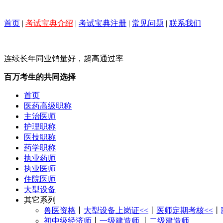
首页
|
考试宝典介绍
|
考试宝典注册
|
常见问题
|
联系我们
连续长年同业销量好，超高通过率
百万考生的共同选择
首页
医药高级职称
主治医师
护理职称
医技职称
药学职称
执业药师
执业医师
住院医师
大型设备
其它系列
兽医资格
丨
大型设备上岗证<<
丨
医师定期考核<<
丨
初中级经济师
丨
一级建造师
丨
二级建造师