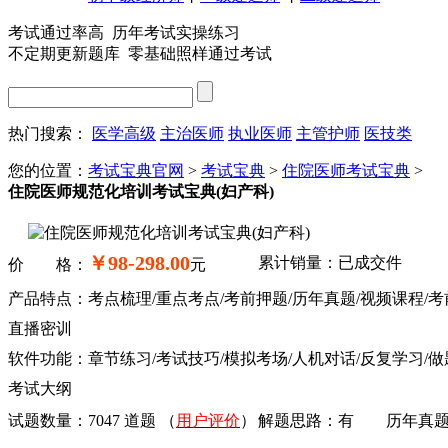
考试通过率高 历年考试实操练习
不定期更新题库 零基础照样通过考试
热门搜索：
医学高级
主治医师
执业医师
主管护师
医技类
您的位置：
考试宝典官网
>
考试宝典
>
住院医师考试宝典
>
住院医师规范化培训考试宝典(妇产科)
￥98-298.00
累计销量：已成交
件
价 格：
元
产品特点：考点梳理/重点考点/考前押题/历年真题/视频课程/考
直播密训
软件功能：章节练习/考试技巧/模拟考场/人机对话/反复学习/做
考试大纲
试题数量：
7047 道题
（
用户评价
）
解题思路：
有
历年真题